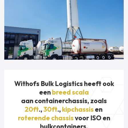
Withofs Bulk Logistics heeft ook
een
breed scala
aan containerchassis, zoals
20ft
.,
30ft
.,
kipchassis
en
roterende chassis
voor ISO en
bulkcontainers.