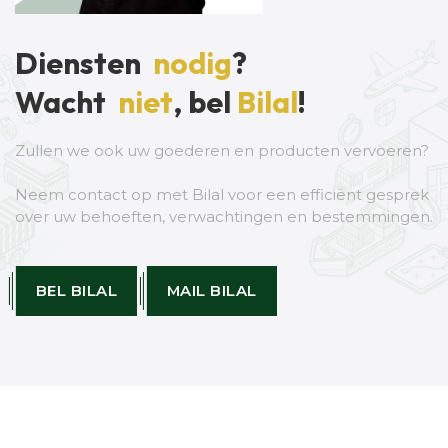
Diensten
nodig
?
Wacht
niet
, bel
Bilal
!
Zullen we ook uw goederen en producten vervoeren?
​​​​​​​Neem contact op met Bilal voor een efficiënt gesprek
over uw behoeften, verwachtingen en bestemmingen.
BEL BILAL
MAIL BILAL