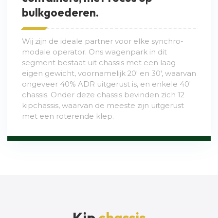
bulkgoederen.
Wij zijn de ideale partner voor elke synchro-
modale operator. Ons wagenpark in dit
segment bestaat uit chassis met een laag
eigen gewicht, voornamelijk 20' en 30', waarvan
ongeveer 40% ADR uitgerust is, en enkele 40'
chassis. Onder deze chassis bevinden zich 12
kipchassis, waarvan de meeste zijn uitgerust
met een roterende klep.
Kip
chassis