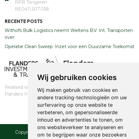
RPR Tongeren
​​​​​​​BE0411.507.058
RECENTE POSTS
Withofs Bulk Logistics neemt Weltens B.V. Int. Transporten
over:
Operatie Clean Sweep: Inzet voor een Duurzame Toekomst
Wij gebruiken cookies
Realised with the support of
Wij maken gebruik van cookies en
Flanders Investment & Trade
andere tracking-technologieën om uw
surfervaring op onze website te
verbeteren, om gepersonaliseerde
inhoud en advertenties te tonen, om
ons websiteverkeer te analyseren en
Copyright © 2023 Withofs Bulk Logistics. All rights
om te begrijpen waar onze bezoekers
reserved..