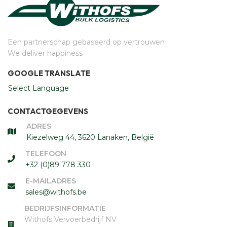
Een partnerschap gebaseerd op vertrouwen
We deliver happiness
GOOGLE TRANSLATE
Select Language
CONTACTGEGEVENS
ADRES
Kiezelweg 44, 3620 Lanaken, België
TELEFOON
+32 (0)89 778 330
E-MAILADRES
sales@withofs.be
BEDRIJFSINFORMATIE
Withofs Vervoerbedrijf NV